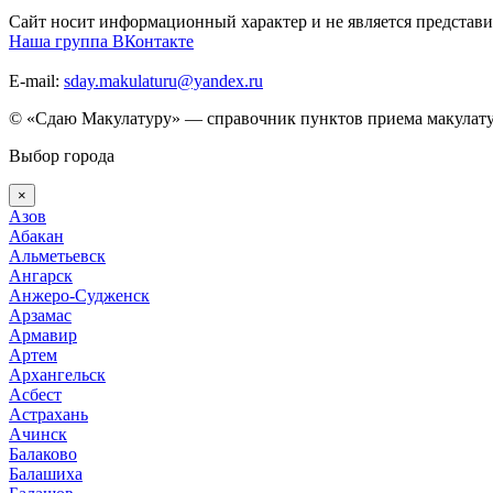
Сайт носит информационный характер и не является представи
Наша группа ВКонтакте
E-mail:
sday.makulaturu@yandex.ru
© «Сдаю Макулатуру» — справочник пунктов приема макулату
Выбор города
×
Азов
Абакан
Альметьевск
Ангарск
Анжеро-Судженск
Арзамас
Армавир
Артем
Архангельск
Асбест
Астрахань
Ачинск
Балаково
Балашиха