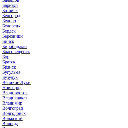
Балашов
Барнаул
Батайск
Белгород
Белово
Белорецк
Бердск
Березники
Бийск
Биробиджан
Благовещенск
Бор
Братск
Брянск
Бугульма
Бузулук
Великие Луки
Новгород
Владивосток
Владикавказ
Владимир
Волгоград
Волгодонск
Волжский
Вологда