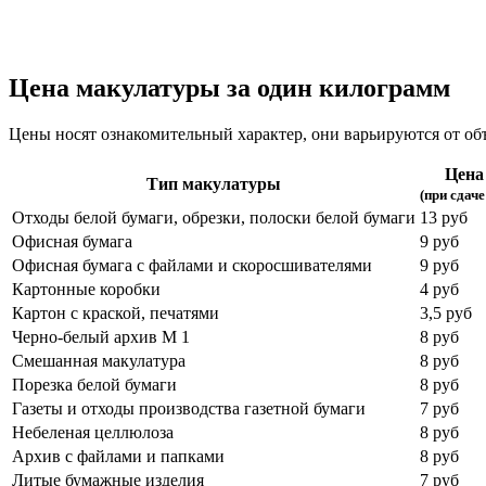
Цена макулатуры за один килограмм
Цены носят ознакомительный характер, они варьируются от объ
Цена 
Тип макулатуры
(при сдаче
Отходы белой бумаги, обрезки, полоски белой бумаги
13 руб
Офисная бумага
9 руб
Офисная бумага с файлами и скоросшивателями
9 руб
Картонные коробки
4 руб
Картон с краской, печатями
3,5 руб
Черно-белый архив М 1
8 руб
Смешанная макулатура
8 руб
Порезка белой бумаги
8 руб
Газеты и отходы производства газетной бумаги
7 руб
Небеленая целлюлоза
8 руб
Архив с файлами и папками
8 руб
Литые бумажные изделия
7 руб