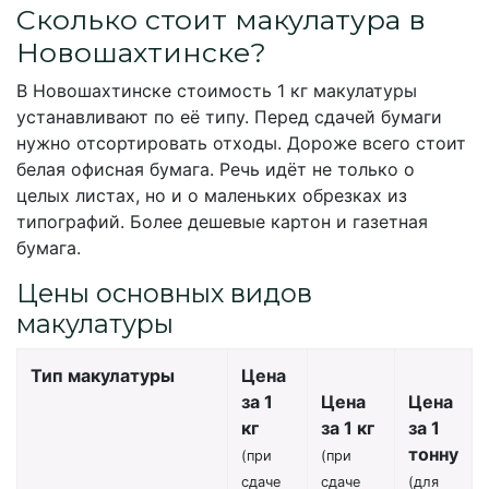
Сколько стоит макулатура в
Новошахтинске?
В Новошахтинске стоимость 1 кг макулатуры
устанавливают по её типу. Перед сдачей бумаги
нужно отсортировать отходы. Дороже всего стоит
белая офисная бумага. Речь идёт не только о
целых листах, но и о маленьких обрезках из
типографий. Более дешевые картон и газетная
бумага.
Цены основных видов
макулатуры
Тип макулатуры
Цена
за 1
Цена
Цена
кг
за 1 кг
за 1
тонну
(при
(при
сдаче
сдаче
(для