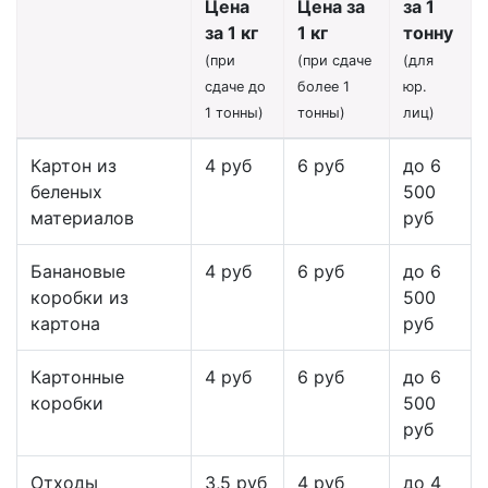
Цена
Цена за
за 1
за 1 кг
1 кг
тонну
(при
(при сдаче
(для
сдаче до
более 1
юр.
1 тонны)
тонны)
лиц)
Картон из
4 руб
6 руб
до 6
беленых
500
материалов
руб
Банановые
4 руб
6 руб
до 6
коробки из
500
картона
руб
Картонные
4 руб
6 руб
до 6
коробки
500
руб
Отходы
3,5 руб
4 руб
до 4