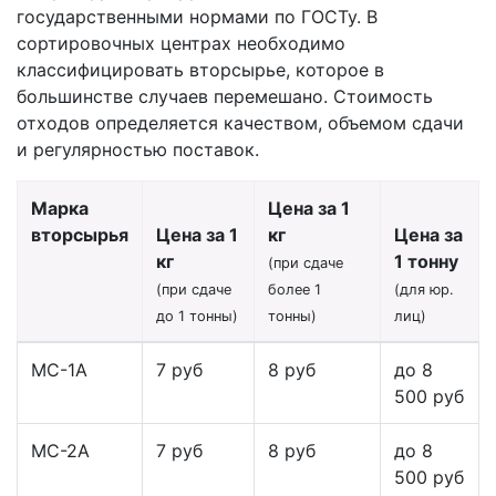
государственными нормами по ГОСТу. В
сортировочных центрах необходимо
классифицировать вторсырье, которое в
большинстве случаев перемешано. Стоимость
отходов определяется качеством, объемом сдачи
и регулярностью поставок.
Марка
Цена за 1
вторсырья
Цена за 1
кг
Цена за
кг
1 тонну
(при сдаче
(при сдаче
более 1
(для юр.
до 1 тонны)
тонны)
лиц)
МС-1А
7 руб
8 руб
до 8
500 руб
МС-2А
7 руб
8 руб
до 8
500 руб