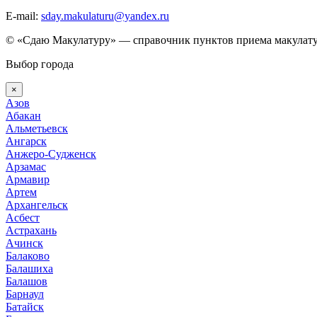
E-mail:
sday.makulaturu@yandex.ru
© «Сдаю Макулатуру» — справочник пунктов приема макулату
Выбор города
×
Азов
Абакан
Альметьевск
Ангарск
Анжеро-Судженск
Арзамас
Армавир
Артем
Архангельск
Асбест
Астрахань
Ачинск
Балаково
Балашиха
Балашов
Барнаул
Батайск