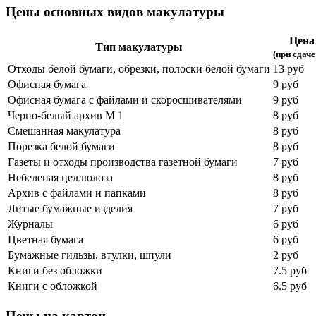
Цены основных видов макулатуры
Цена 
Тип макулатуры
(при сдаче
Отходы белой бумаги, обрезки, полоски белой бумаги
13 руб
Офисная бумага
9 руб
Офисная бумага с файлами и скоросшивателями
9 руб
Черно-белый архив М 1
8 руб
Смешанная макулатура
8 руб
Порезка белой бумаги
8 руб
Газеты и отходы производства газетной бумаги
7 руб
Небеленая целлюлоза
8 руб
Архив с файлами и папками
8 руб
Литые бумажные изделия
7 руб
Журналы
6 руб
Цветная бумага
6 руб
Бумажные гильзы, втулки, шпули
2 руб
Книги без обложки
7.5 руб
Книги с обложкой
6.5 руб
Цены на картон