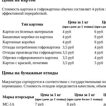
Стоимость картона и гофрокартона обычно составляет 4 рубля 
эффективной переработкой.
Цена за 1 кг
Це
Тип картона
(при сдаче до 1 тонны)
(при сда
Картон из беленых материалов
4 руб
6 руб
Банановые коробки из картона
4 руб
6 руб
Картонные коробки
4 руб
6 руб
Отходы потребления гофрокартона
3,5 руб
4 руб
Отходы производства гофрокартона
3,5 руб
4 руб
Обрезки гофрированного картона
3,5 руб
4 руб
Картон с краской, печатями
3,5 руб
5 руб
Цены на бумажные отходы
Макулатура сортируется в соответствии с государственными н
перемешано. Стоимость отходов определяется качеством, объем
Цена за 1 кг
Цена за 1 кг
Ц
Марка вторсырья
(при сдаче до 1 тонны)
(при сдаче более 1 тонны)
МС-1А
7 руб
8 руб
д