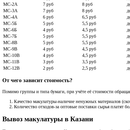
МС-2А
7 руб
8 руб
д
МС-3А
7 руб
8 руб
д
МС-4А
6 руб
6,5 руб
д
МС-5Б
5 руб
5,5 руб
д
МС-6Б
4 руб
4,5 руб
д
МС-7Б
5 руб
5,5 руб
д
МС-8В
5 руб
5,5 руб
д
МС-9В
4 руб
4,5 руб
д
МС-10В
4 руб
4,5 руб
д
МС-11В
3 руб
3,5 руб
д
МС-12В
2 руб
2,5 руб
д
От чего зависит стоимость?
Помимо группы и типа бумаги, при учёте её стоимости обраща
Качество макулатуры-наличие ненужных материалов (скот
Количество отходов-за оптовые поставки сырья платят бо
Вывоз макулатуры в Казани