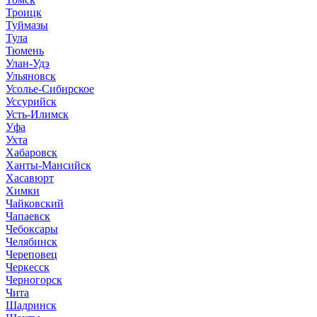
Троицк
Туймазы
Тула
Тюмень
Улан-Удэ
Ульяновск
Усолье-Сибирское
Уссурийск
Усть-Илимск
Уфа
Ухта
Хабаровск
Ханты-Мансийск
Хасавюрт
Химки
Чайковский
Чапаевск
Чебоксары
Челябинск
Череповец
Черкесск
Черногорск
Чита
Шадринск