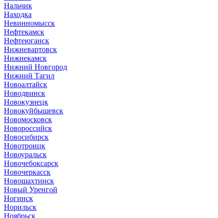
Нальчик
Находка
Невинномысск
Нефтекамск
Нефтеюганск
Нижневартовск
Нижнекамск
Нижний Новгород
Нижний Тагил
Новоалтайск
Новодвинск
Новокузнецк
Новокуйбышевск
Новомосковск
Новороссийск
Новосибирск
Новотроицк
Новоуральск
Новочебоксарск
Новочеркасск
Новошахтинск
Новый Уренгой
Ногинск
Норильск
Ноябрьск