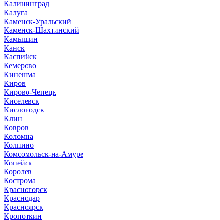
Калининград
Калуга
Каменск-Уральский
Каменск-Шахтинский
Камышин
Канск
Каспийск
Кемерово
Кинешма
Киров
Кирово-Чепецк
Киселевск
Кисловодск
Клин
Ковров
Коломна
Колпино
Комсомольск-на-Амуре
Копейск
Королев
Кострома
Красногорск
Краснодар
Красноярск
Кропоткин