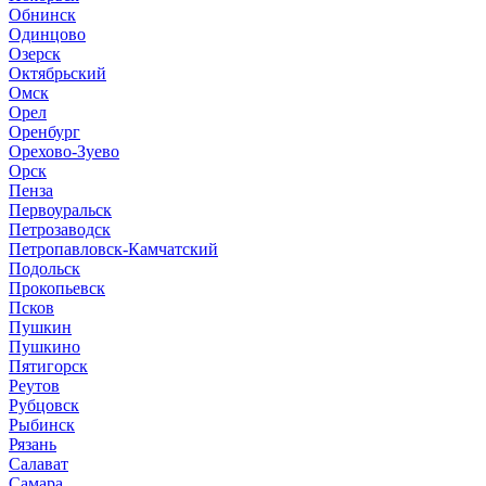
Обнинск
Одинцово
Озерск
Октябрьский
Омск
Орел
Оренбург
Орехово-Зуево
Орск
Пенза
Первоуральск
Петрозаводск
Петропавловск-Камчатский
Подольск
Прокопьевск
Псков
Пушкин
Пушкино
Пятигорск
Реутов
Рубцовск
Рыбинск
Рязань
Салават
Самара