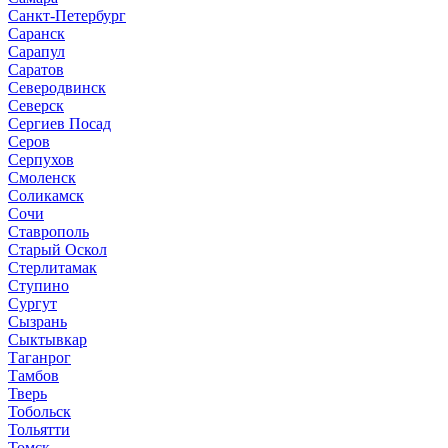
Санкт-Петербург
Саранск
Сарапул
Саратов
Северодвинск
Северск
Сергиев Посад
Серов
Серпухов
Смоленск
Соликамск
Сочи
Ставрополь
Старый Оскол
Стерлитамак
Ступино
Сургут
Сызрань
Сыктывкар
Таганрог
Тамбов
Тверь
Тобольск
Тольятти
Томск