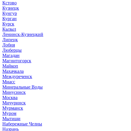
Кстово
Кузнецк
Кунгур
Курган
Курск
Кызыл
Ленинск-Кузнецкий
Липецк
Лобня
Люберцы
Магадан
Магнитогорск
Майкоп
Махачкала
Междуреченск
Миасс
Минеральные Воды
Минусинск
Москва
Мичуринск
Мурманск
Муром
Мытищи
Набережные Челны
Назрань