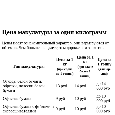
Цена макулатуры за один килограмм
Цены носят ознакомительный характер, они варьируются от
объемов. Чем больше вы сдаете, тем дороже вам заплатят.
Цена за 1
Цена за 1
Цена за
кг
кг
1 тонну
Тип макулатуры
(при сдаче
(при сдаче
(для юр.
более 1
до 1 тонны)
лиц)
тонны)
Отходы белой бумаги,
до 14
обрезки, полоски белой
13 руб
14 руб
000 руб
бумаги
до 10
Офисная бумага
9 руб
10 руб
000 руб
Офисная бумага с файлами и
до 10
9 руб
10 руб
скоросшивателями
000 руб