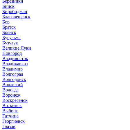
Березники
Бийск
Биробиджан
Благовещенск
Бор
Братск
Брянск
Бугульма
Бузулук
Великие Луки
Новгород
Владивосток
Владикавказ
Владимир
Волгоград
Волгодонск
Волжский
Вологда
Воронеж
Воскресенск
Воткинск
Выборг
Гатчина
Георгиевск
Глазов