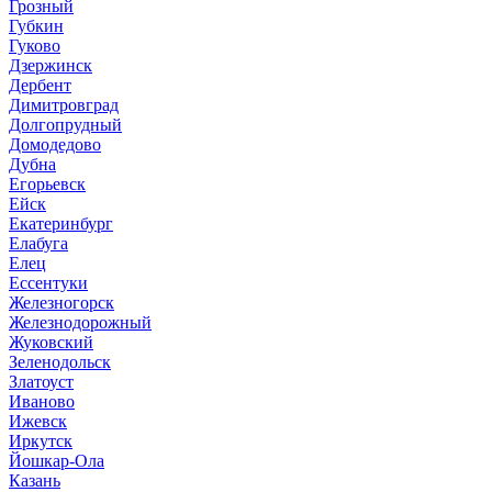
Грозный
Губкин
Гуково
Дзержинск
Дербент
Димитровград
Долгопрудный
Домодедово
Дубна
Егорьевск
Ейск
Екатеринбург
Елабуга
Елец
Ессентуки
Железногорск
Железнодорожный
Жуковский
Зеленодольск
Златоуст
Иваново
Ижевск
Иркутск
Йошкар-Ола
Казань