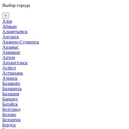
Выбор города
×
Азов
Абакан
Альметьевск
Ангарск
Анжеро-Судженск
Арзамас
Армавир
Артем
Архангельск
Асбест
Астрахань
Ачинск
Балаково
Балашиха
Балашов
Барнаул
Батайск
Белгород
Белово
Белорецк
Бердск