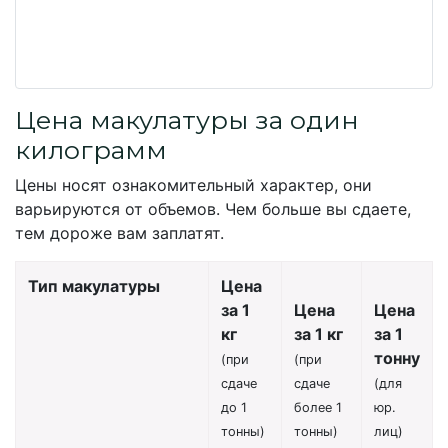
Цена макулатуры за один
килограмм
Цены носят ознакомительный характер, они
варьируются от объемов. Чем больше вы сдаете,
тем дороже вам заплатят.
Тип макулатуры
Цена
за 1
Цена
Цена
кг
за 1 кг
за 1
тонну
(при
(при
сдаче
сдаче
(для
до 1
более 1
юр.
тонны)
тонны)
лиц)