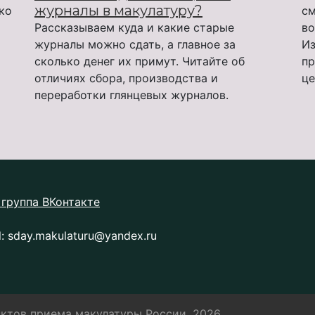
журналы в макулатуру?
ько
см
Рассказываем куда и какие старые
во
журналы можно сдать, а главное за
Из
сколько денег их примут. Читайте об
пр
отличиях сбора, производства и
це
переработки глянцевых журналов.
группа ВКонтакте
l:
sday.makulaturu@yandex.ru
ктов приема макулатуры России, 2026