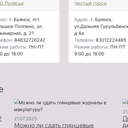
О Полесье
Чистый город
рес:
г. Брянск, пгт.
Адрес:
г. Брянск,
льшое Полпино, ул.
ул.Дальняя Гурульбинск
женерная, д. 21
д 6а
лефон:
84832726242
Телефон:
83012224465
жим работы:
ПН-ПТ
Режим работы:
ПН-ПТ
0 до 18:00
9:00 до 18:00
е
21
?
П
21.07.2025
Можно ли сдать глянцевые
-
Да