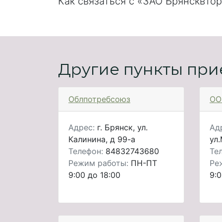
Как связаться с «ЗАО Брянсквто
Другие пункты при
Облпотребсоюз
ОО
Адрес:
г. Брянск, ул.
Ад
Калинина, д 99-а
ул.
Телефон:
84832743680
Те
Режим работы:
ПН-ПТ
Ре
9:00 до 18:00
9:0