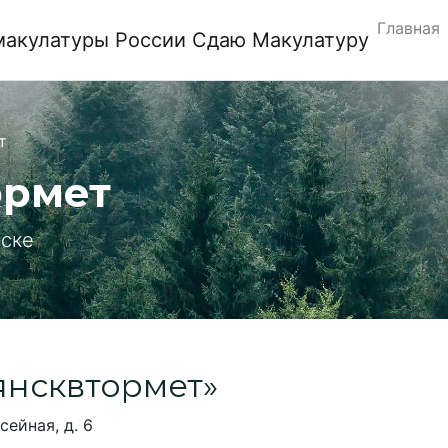
Главная
Сдаю Макулатуру
т
ормет
нске
янсквтормет»
сейная, д. 6