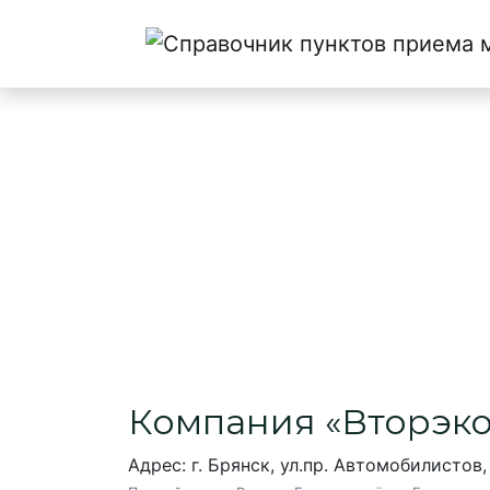
Главная
→
Брянск
→
Вторэко
Вторэко
Пункт приема макулатуры в Бря
Компания «Вторэко
Адрес: г. Брянск, ул.пр. Автомобилистов,