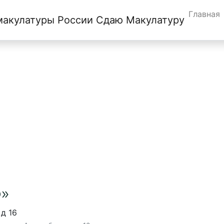
Главная
Сдаю Макулатуру
нске
»
 д 16