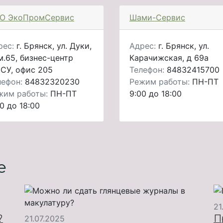
О ЭкоПромСервис
Шами-Сервис
рес:
г. Брянск, ул. Дуки,
Адрес:
г. Брянск, ул.
м.65, бизнес-центр
Карачижская, д 69а
СУ, офис 205
Телефон:
84832415700
лефон:
84832320230
Режим работы:
ПН-ПТ
жим работы:
ПН-ПТ
9:00 до 18:00
0 до 18:00
е
21
?
П
21.07.2025