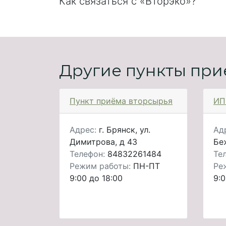
Как связаться с «Вторэко»?
Другие пункты при
Пункт приёма вторсырья
ИП
Адрес:
г. Брянск, ул.
Ад
Димитрова, д 43
Бе
Телефон:
84832261484
Те
Режим работы:
ПН-ПТ
Ре
9:00 до 18:00
9:0