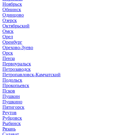
Ноябрьск
Обнинск
Одинцово
Озерск
Октябрьский
Омск
Орел
Оренбург
Орехово-Зуево
Орск
Пенза
Первоуральск
Петрозаводск
Петропавловск-Камчатский
Подольск
Прокопьевск
Псков
Пушкин
Пушкино
Пятигорск
Реутов
Рубцовск
Рыбинск
Рязань
Салават