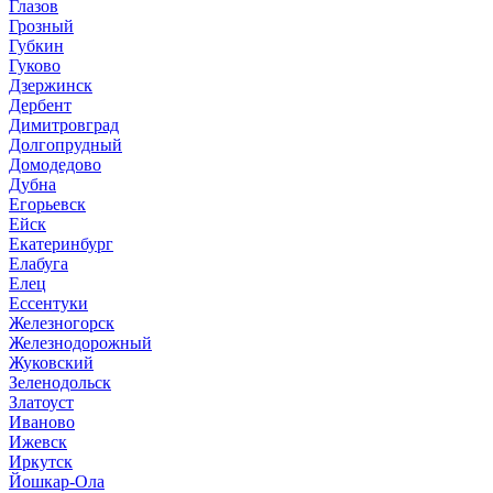
Глазов
Грозный
Губкин
Гуково
Дзержинск
Дербент
Димитровград
Долгопрудный
Домодедово
Дубна
Егорьевск
Ейск
Екатеринбург
Елабуга
Елец
Ессентуки
Железногорск
Железнодорожный
Жуковский
Зеленодольск
Златоуст
Иваново
Ижевск
Иркутск
Йошкар-Ола