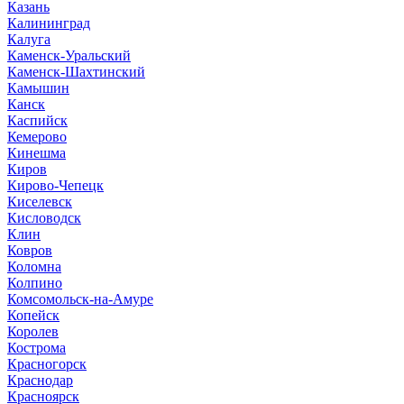
Казань
Калининград
Калуга
Каменск-Уральский
Каменск-Шахтинский
Камышин
Канск
Каспийск
Кемерово
Кинешма
Киров
Кирово-Чепецк
Киселевск
Кисловодск
Клин
Ковров
Коломна
Колпино
Комсомольск-на-Амуре
Копейск
Королев
Кострома
Красногорск
Краснодар
Красноярск