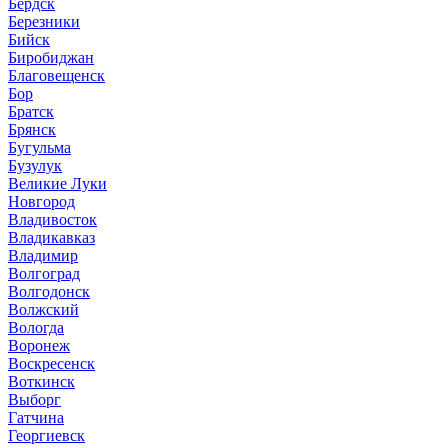
Бердск
Березники
Бийск
Биробиджан
Благовещенск
Бор
Братск
Брянск
Бугульма
Бузулук
Великие Луки
Новгород
Владивосток
Владикавказ
Владимир
Волгоград
Волгодонск
Волжский
Вологда
Воронеж
Воскресенск
Воткинск
Выборг
Гатчина
Георгиевск