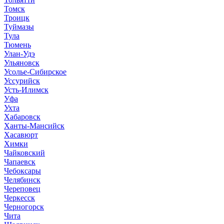
Томск
Троицк
Туймазы
Тула
Тюмень
Улан-Удэ
Ульяновск
Усолье-Сибирское
Уссурийск
Усть-Илимск
Уфа
Ухта
Хабаровск
Ханты-Мансийск
Хасавюрт
Химки
Чайковский
Чапаевск
Чебоксары
Челябинск
Череповец
Черкесск
Черногорск
Чита