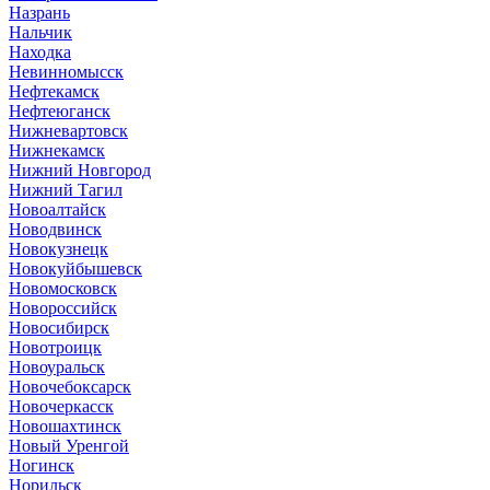
Назрань
Нальчик
Находка
Невинномысск
Нефтекамск
Нефтеюганск
Нижневартовск
Нижнекамск
Нижний Новгород
Нижний Тагил
Новоалтайск
Новодвинск
Новокузнецк
Новокуйбышевск
Новомосковск
Новороссийск
Новосибирск
Новотроицк
Новоуральск
Новочебоксарск
Новочеркасск
Новошахтинск
Новый Уренгой
Ногинск
Норильск