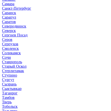
Самара
Санкт-Петербург
Саранск
Сарапул
Саратов
Северодвинск
Северск
Сергиев Посад
Серов
Серпухов
Смоленск
Соликамск
Сочи
Ставрополь
Старый Оскол
Стерлитамак
Ступино
Сургут
Сызрань
Сыктывкар
Таганрог
Тамбов
Тверь
Тобольск
Тольятти