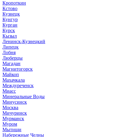
Кропоткин
Кстово
Кузнецк
Кунгур
Курган
Курск
Кызыл
Ленинск-Кузнецкий
Липецк
Лобня
Люберцы
Магадан
Магнитогорск
Майкоп
Махачкала
Междуреченск
Миасс
Минеральные Воды
Минусинск
Москва
Мичуринск
Мурманск
Муром
Мытищи
Набережные Челны