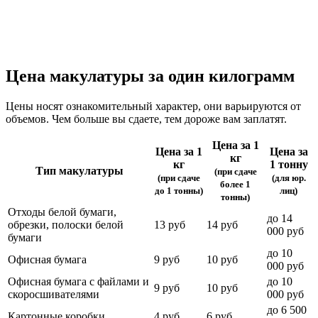
Цена макулатуры за один килограмм
Цены носят ознакомительный характер, они варьируются от
объемов. Чем больше вы сдаете, тем дороже вам заплатят.
Цена за 1
Цена за 1
Цена за
кг
кг
1 тонну
Тип макулатуры
(при сдаче
(при сдаче
(для юр.
более 1
до 1 тонны)
лиц)
тонны)
Отходы белой бумаги,
до 14
обрезки, полоски белой
13 руб
14 руб
000 руб
бумаги
до 10
Офисная бумага
9 руб
10 руб
000 руб
Офисная бумага с файлами и
до 10
9 руб
10 руб
скоросшивателями
000 руб
до 6 500
Картонные коробки
4 руб
6 руб