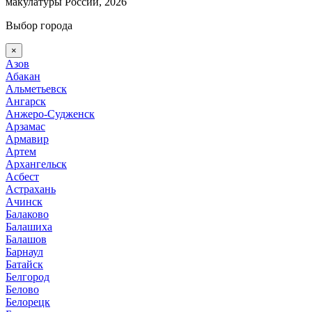
макулатуры России, 2026
Выбор города
×
Азов
Абакан
Альметьевск
Ангарск
Анжеро-Судженск
Арзамас
Армавир
Артем
Архангельск
Асбест
Астрахань
Ачинск
Балаково
Балашиха
Балашов
Барнаул
Батайск
Белгород
Белово
Белорецк