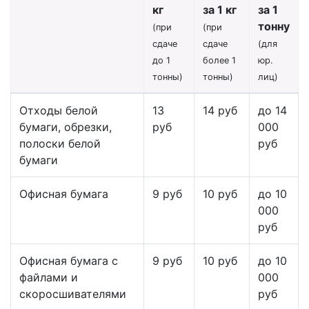
кг
за 1 кг
за 1
тонну
(при
(при
сдаче
сдаче
(для
до 1
более 1
юр.
тонны)
тонны)
лиц)
Отходы белой
13
14 руб
до 14
бумаги, обрезки,
руб
000
полоски белой
руб
бумаги
Офисная бумага
9 руб
10 руб
до 10
000
руб
Офисная бумага с
9 руб
10 руб
до 10
файлами и
000
скоросшивателями
руб