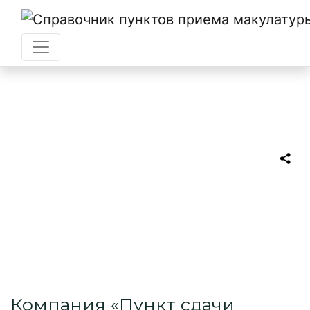
Главная
→
Владикавказ
→
Пункт сдачи макулатуры
Пункт сдачи
макулатуры
Пункт приема макулатуры в
Владикавказе
Компания «Пункт сдачи