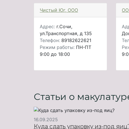
Чистый Юг, ООО
ОО
Адрес:
г.Сочи,
Ад
ул.Транспортная, д 135
Дон
Телефон:
89182622621
Те
Режим работы:
ПН-ПТ
Ре
9:00 до 18:00
9:0
Статьи о макулатур
16.09.2025
Куда сдать упаковку из-под яиц