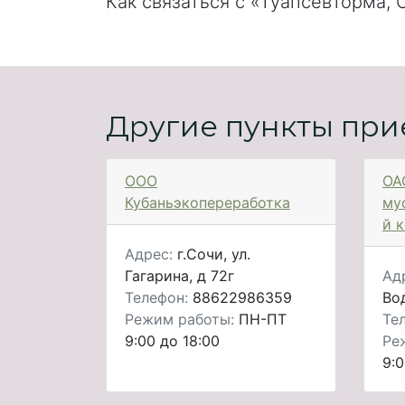
Как связаться с «Туапсевторма,
Другие пункты при
ООО
ОА
Кубаньэкопереработка
му
й 
Адрес:
г.Сочи, ул.
Гагарина, д 72г
Ад
Телефон:
88622986359
Во
Режим работы:
ПН-ПТ
Те
9:00 до 18:00
Ре
9:0