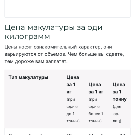
Цена макулатуры за один
килограмм
Цены носят ознакомительный характер, они
варьируются от объемов. Чем больше вы сдаете,
тем дороже вам заплатят.
Тип макулатуры
Цена
за 1
Цена
Цена
кг
за 1 кг
за 1
тонну
(при
(при
сдаче
сдаче
(для
до 1
более 1
юр.
тонны)
тонны)
лиц)