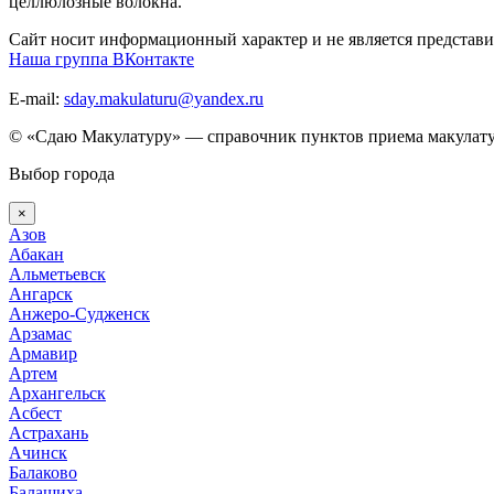
целлюлозные волокна.
Сайт носит информационный характер и не является представи
Наша группа ВКонтакте
E-mail:
sday.makulaturu@yandex.ru
© «Сдаю Макулатуру» — справочник пунктов приема макулату
Выбор города
×
Азов
Абакан
Альметьевск
Ангарск
Анжеро-Судженск
Арзамас
Армавир
Артем
Архангельск
Асбест
Астрахань
Ачинск
Балаково
Балашиха