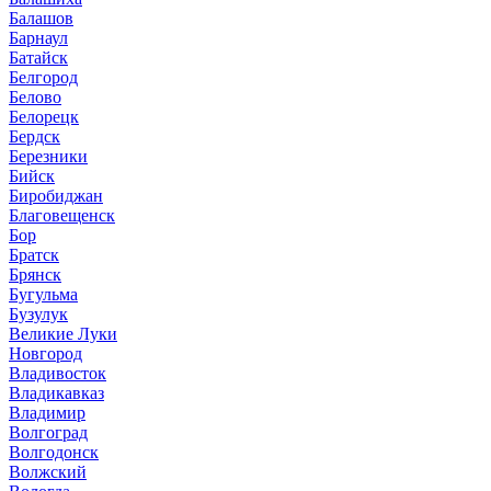
Балашов
Барнаул
Батайск
Белгород
Белово
Белорецк
Бердск
Березники
Бийск
Биробиджан
Благовещенск
Бор
Братск
Брянск
Бугульма
Бузулук
Великие Луки
Новгород
Владивосток
Владикавказ
Владимир
Волгоград
Волгодонск
Волжский