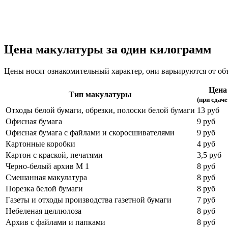
Цена макулатуры за один килограмм
Цены носят ознакомительный характер, они варьируются от объ
Цена 
Тип макулатуры
(при сдаче
Отходы белой бумаги, обрезки, полоски белой бумаги
13 руб
Офисная бумага
9 руб
Офисная бумага с файлами и скоросшивателями
9 руб
Картонные коробки
4 руб
Картон с краской, печатями
3,5 руб
Черно-белый архив М 1
8 руб
Смешанная макулатура
8 руб
Порезка белой бумаги
8 руб
Газеты и отходы производства газетной бумаги
7 руб
Небеленая целлюлоза
8 руб
Архив с файлами и папками
8 руб