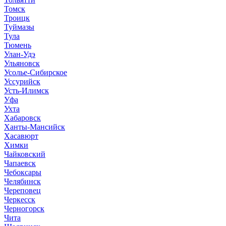
Томск
Троицк
Туймазы
Тула
Тюмень
Улан-Удэ
Ульяновск
Усолье-Сибирское
Уссурийск
Усть-Илимск
Уфа
Ухта
Хабаровск
Ханты-Мансийск
Хасавюрт
Химки
Чайковский
Чапаевск
Чебоксары
Челябинск
Череповец
Черкесск
Черногорск
Чита