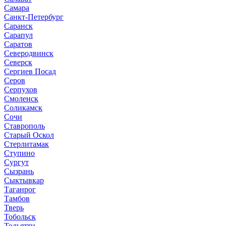
Самара
Санкт-Петербург
Саранск
Сарапул
Саратов
Северодвинск
Северск
Сергиев Посад
Серов
Серпухов
Смоленск
Соликамск
Сочи
Ставрополь
Старый Оскол
Стерлитамак
Ступино
Сургут
Сызрань
Сыктывкар
Таганрог
Тамбов
Тверь
Тобольск
Тольятти