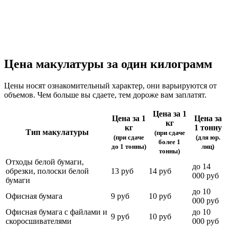
Цена макулатуры за один килограмм
Цены носят ознакомительный характер, они варьируются от
объемов. Чем больше вы сдаете, тем дороже вам заплатят.
Цена за 1
Цена за 1
Цена за
кг
кг
1 тонну
Тип макулатуры
(при сдаче
(при сдаче
(для юр.
более 1
до 1 тонны)
лиц)
тонны)
Отходы белой бумаги,
до 14
обрезки, полоски белой
13 руб
14 руб
000 руб
бумаги
до 10
Офисная бумага
9 руб
10 руб
000 руб
Офисная бумага с файлами и
до 10
9 руб
10 руб
скоросшивателями
000 руб