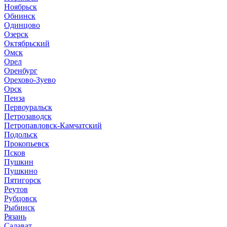
Ноябрьск
Обнинск
Одинцово
Озерск
Октябрьский
Омск
Орел
Оренбург
Орехово-Зуево
Орск
Пенза
Первоуральск
Петрозаводск
Петропавловск-Камчатский
Подольск
Прокопьевск
Псков
Пушкин
Пушкино
Пятигорск
Реутов
Рубцовск
Рыбинск
Рязань
Салават