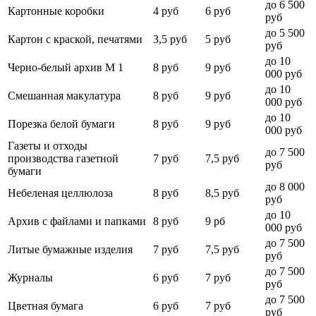
до 6 500
Картонные коробки
4 руб
6 руб
руб
до 5 500
Картон с краской, печатями
3,5 руб
5 руб
руб
до 10
Черно-белый архив М 1
8 руб
9 руб
000 руб
до 10
Смешанная макулатура
8 руб
9 руб
000 руб
до 10
Порезка белой бумаги
8 руб
9 руб
000 руб
Газеты и отходы
до 7 500
производства газетной
7 руб
7,5 руб
руб
бумаги
до 8 000
Небеленая целлюлоза
8 руб
8,5 руб
руб
до 10
Архив с файлами и папками
8 руб
9 рб
000 руб
до 7 500
Литые бумажные изделия
7 руб
7,5 руб
руб
до 7 500
Журналы
6 руб
7 руб
руб
до 7 500
Цветная бумага
6 руб
7 руб
руб