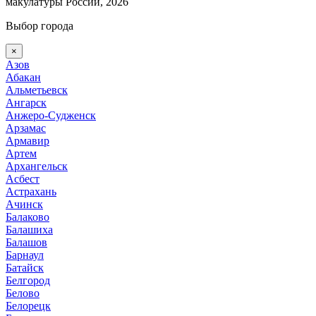
макулатуры России, 2026
Выбор города
×
Азов
Абакан
Альметьевск
Ангарск
Анжеро-Судженск
Арзамас
Армавир
Артем
Архангельск
Асбест
Астрахань
Ачинск
Балаково
Балашиха
Балашов
Барнаул
Батайск
Белгород
Белово
Белорецк