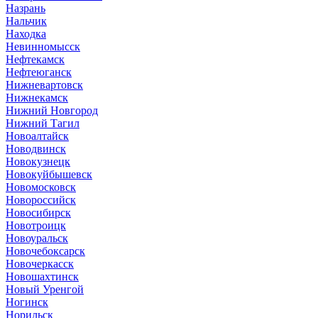
Назрань
Нальчик
Находка
Невинномысск
Нефтекамск
Нефтеюганск
Нижневартовск
Нижнекамск
Нижний Новгород
Нижний Тагил
Новоалтайск
Новодвинск
Новокузнецк
Новокуйбышевск
Новомосковск
Новороссийск
Новосибирск
Новотроицк
Новоуральск
Новочебоксарск
Новочеркасск
Новошахтинск
Новый Уренгой
Ногинск
Норильск