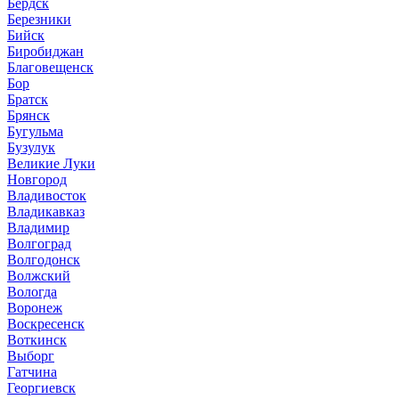
Бердск
Березники
Бийск
Биробиджан
Благовещенск
Бор
Братск
Брянск
Бугульма
Бузулук
Великие Луки
Новгород
Владивосток
Владикавказ
Владимир
Волгоград
Волгодонск
Волжский
Вологда
Воронеж
Воскресенск
Воткинск
Выборг
Гатчина
Георгиевск