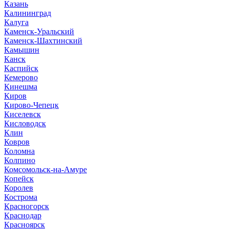
Казань
Калининград
Калуга
Каменск-Уральский
Каменск-Шахтинский
Камышин
Канск
Каспийск
Кемерово
Кинешма
Киров
Кирово-Чепецк
Киселевск
Кисловодск
Клин
Ковров
Коломна
Колпино
Комсомольск-на-Амуре
Копейск
Королев
Кострома
Красногорск
Краснодар
Красноярск