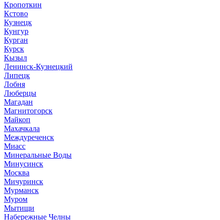
Кропоткин
Кстово
Кузнецк
Кунгур
Курган
Курск
Кызыл
Ленинск-Кузнецкий
Липецк
Лобня
Люберцы
Магадан
Магнитогорск
Майкоп
Махачкала
Междуреченск
Миасс
Минеральные Воды
Минусинск
Москва
Мичуринск
Мурманск
Муром
Мытищи
Набережные Челны