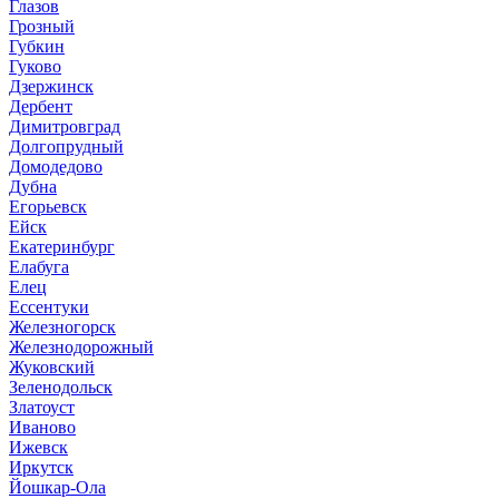
Глазов
Грозный
Губкин
Гуково
Дзержинск
Дербент
Димитровград
Долгопрудный
Домодедово
Дубна
Егорьевск
Ейск
Екатеринбург
Елабуга
Елец
Ессентуки
Железногорск
Железнодорожный
Жуковский
Зеленодольск
Златоуст
Иваново
Ижевск
Иркутск
Йошкар-Ола