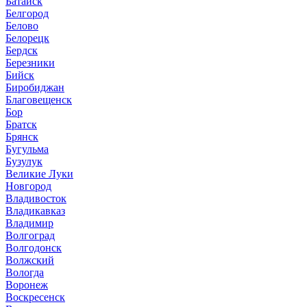
Батайск
Белгород
Белово
Белорецк
Бердск
Березники
Бийск
Биробиджан
Благовещенск
Бор
Братск
Брянск
Бугульма
Бузулук
Великие Луки
Новгород
Владивосток
Владикавказ
Владимир
Волгоград
Волгодонск
Волжский
Вологда
Воронеж
Воскресенск