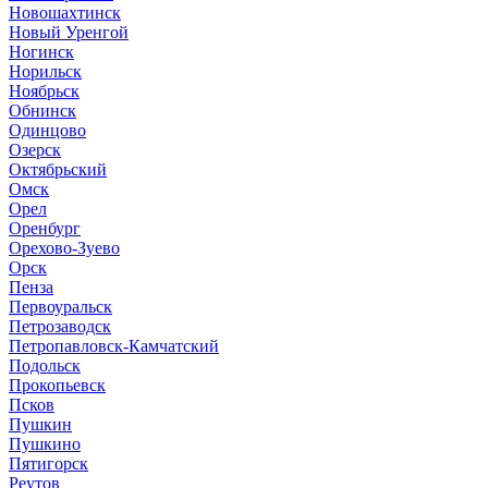
Новошахтинск
Новый Уренгой
Ногинск
Норильск
Ноябрьск
Обнинск
Одинцово
Озерск
Октябрьский
Омск
Орел
Оренбург
Орехово-Зуево
Орск
Пенза
Первоуральск
Петрозаводск
Петропавловск-Камчатский
Подольск
Прокопьевск
Псков
Пушкин
Пушкино
Пятигорск
Реутов