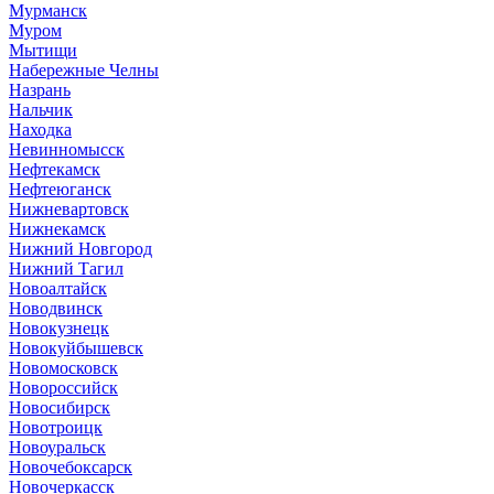
Мурманск
Муром
Мытищи
Набережные Челны
Назрань
Нальчик
Находка
Невинномысск
Нефтекамск
Нефтеюганск
Нижневартовск
Нижнекамск
Нижний Новгород
Нижний Тагил
Новоалтайск
Новодвинск
Новокузнецк
Новокуйбышевск
Новомосковск
Новороссийск
Новосибирск
Новотроицк
Новоуральск
Новочебоксарск
Новочеркасск