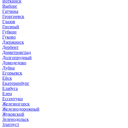
Воткинск
Выборг
Гатчина
Георгиевск
Глазов
Грозный
Губкин
Гуково
Дзержинск
Дербент
Димитровград
Долгопрудный
Домодедово
Дубна
Егорьевск
Ейск
Екатеринбург
Елабуга
Елец
Ессентуки
Железногорск
Железнодорожный
Жуковский
Зеленодольск
Златоуст