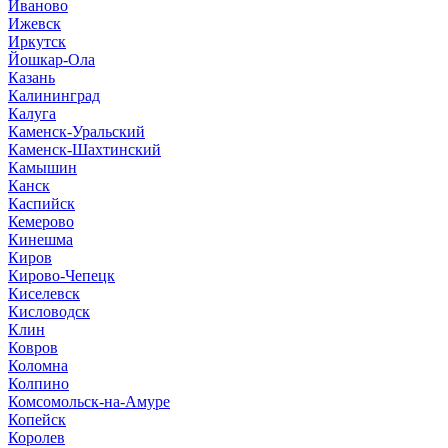
Иваново
Ижевск
Иркутск
Йошкар-Ола
Казань
Калининград
Калуга
Каменск-Уральский
Каменск-Шахтинский
Камышин
Канск
Каспийск
Кемерово
Кинешма
Киров
Кирово-Чепецк
Киселевск
Кисловодск
Клин
Ковров
Коломна
Колпино
Комсомольск-на-Амуре
Копейск
Королев