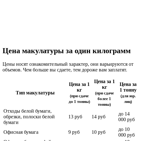
Цена макулатуры за один килограмм
Цены носят ознакомительный характер, они варьируются от
объемов. Чем больше вы сдаете, тем дороже вам заплатят.
Цена за 1
Цена за 1
Цена за
кг
кг
1 тонну
Тип макулатуры
(при сдаче
(при сдаче
(для юр.
более 1
до 1 тонны)
лиц)
тонны)
Отходы белой бумаги,
до 14
обрезки, полоски белой
13 руб
14 руб
000 руб
бумаги
до 10
Офисная бумага
9 руб
10 руб
000 руб