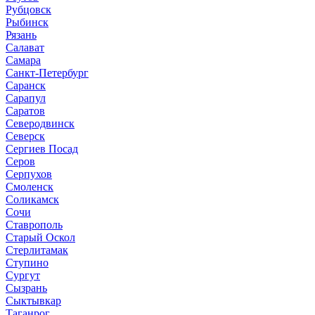
Рубцовск
Рыбинск
Рязань
Салават
Самара
Санкт-Петербург
Саранск
Сарапул
Саратов
Северодвинск
Северск
Сергиев Посад
Серов
Серпухов
Смоленск
Соликамск
Сочи
Ставрополь
Старый Оскол
Стерлитамак
Ступино
Сургут
Сызрань
Сыктывкар
Таганрог