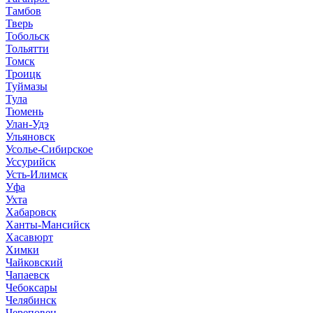
Тамбов
Тверь
Тобольск
Тольятти
Томск
Троицк
Туймазы
Тула
Тюмень
Улан-Удэ
Ульяновск
Усолье-Сибирское
Уссурийск
Усть-Илимск
Уфа
Ухта
Хабаровск
Ханты-Мансийск
Хасавюрт
Химки
Чайковский
Чапаевск
Чебоксары
Челябинск
Череповец