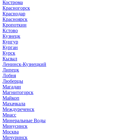
Кострома
Красногорск
Краснодар
Красноярск
Кропоткин
Кстово
Кузнецк
Кунгур
Курган
Курск
Кызыл
Ленинск-Кузнецкий
Липецк
Лобня
Люберцы
Магадан
Магнитогорск
Майкоп
Махачкала
Междуреченск
Миасс
Минеральные Воды
Минусинск
Москва
Мичуринск