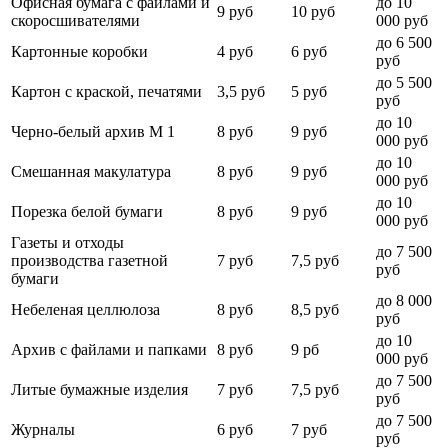
Офисная бумага с файлами и
до 10
9 руб
10 руб
скоросшивателями
000 руб
до 6 500
Картонные коробки
4 руб
6 руб
руб
до 5 500
Картон с краской, печатями
3,5 руб
5 руб
руб
до 10
Черно-белый архив М 1
8 руб
9 руб
000 руб
до 10
Смешанная макулатура
8 руб
9 руб
000 руб
до 10
Порезка белой бумаги
8 руб
9 руб
000 руб
Газеты и отходы
до 7 500
производства газетной
7 руб
7,5 руб
руб
бумаги
до 8 000
Небеленая целлюлоза
8 руб
8,5 руб
руб
до 10
Архив с файлами и папками
8 руб
9 рб
000 руб
до 7 500
Литые бумажные изделия
7 руб
7,5 руб
руб
до 7 500
Журналы
6 руб
7 руб
руб