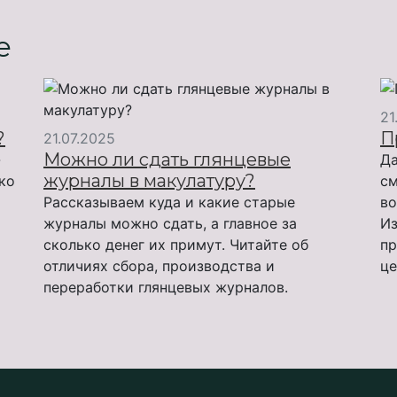
е
21
?
П
21.07.2025
Можно ли сдать глянцевые
-
Да
журналы в макулатуру?
ько
см
Рассказываем куда и какие старые
во
журналы можно сдать, а главное за
Из
сколько денег их примут. Читайте об
пр
отличиях сбора, производства и
це
переработки глянцевых журналов.