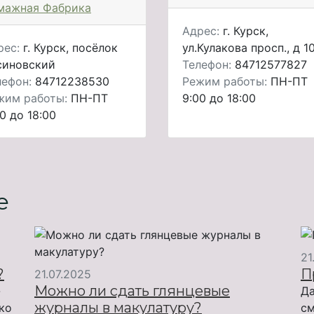
мажная Фабрика
Адрес:
г. Курск,
рес:
г. Курск, посёлок
ул.Кулакова просп., д 1
синовский
Телефон:
84712577827
лефон:
84712238530
Режим работы:
ПН-ПТ
жим работы:
ПН-ПТ
9:00 до 18:00
0 до 18:00
е
21
?
П
21.07.2025
Можно ли сдать глянцевые
-
Да
журналы в макулатуру?
ько
см