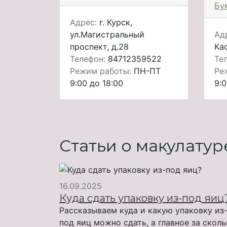
Бу
Адрес:
г. Курск,
ул.Магистральный
Ад
проспект, д.28
Ка
Телефон:
84712359522
Те
Режим работы:
ПН-ПТ
Ре
9:00 до 18:00
9:0
Статьи о макулатур
16.09.2025
Куда сдать упаковку из-под яиц
Рассказываем куда и какую упаковку из
под яиц можно сдать, а главное за скол