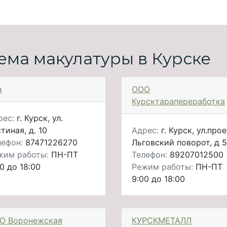
ема макулатуры в Курске
а
ООО
Курсктарапереработка
рес:
г. Курск, ул.
тиная, д. 10
Адрес:
г. Курск, ул.про
лефон:
87471226270
Льговский поворот, д 5
жим работы:
ПН-ПТ
Телефон:
89207012500
0 до 18:00
Режим работы:
ПН-ПТ
9:00 до 18:00
О Воронежская
КУРСКМЕТАЛЛ