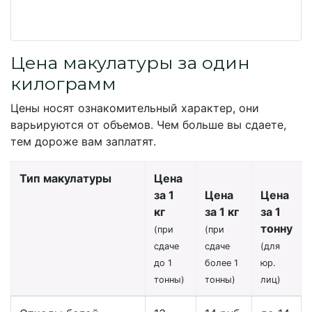
Цена макулатуры за один
килограмм
Цены носят ознакомительный характер, они
варьируются от объемов. Чем больше вы сдаете,
тем дороже вам заплатят.
Тип макулатуры
Цена
за 1
Цена
Цена
кг
за 1 кг
за 1
тонну
(при
(при
сдаче
сдаче
(для
до 1
более 1
юр.
тонны)
тонны)
лиц)