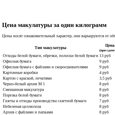
Цена макулатуры за один килограмм
Цены носят ознакомительный характер, они варьируются от объ
Цена 
Тип макулатуры
(при сдаче
Отходы белой бумаги, обрезки, полоски белой бумаги
13 руб
Офисная бумага
9 руб
Офисная бумага с файлами и скоросшивателями
9 руб
Картонные коробки
4 руб
Картон с краской, печатями
3,5 руб
Черно-белый архив М 1
8 руб
Смешанная макулатура
8 руб
Порезка белой бумаги
8 руб
Газеты и отходы производства газетной бумаги
7 руб
Небеленая целлюлоза
8 руб
Архив с файлами и папками
8 руб