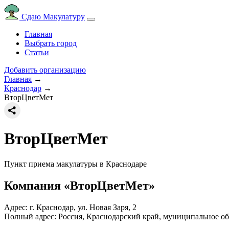
Сдаю Макулатуру
Главная
Выбрать город
Статьи
Добавить организацию
Главная
→
Краснодар
→
ВторЦветМет
ВторЦветМет
Пункт приема макулатуры в Краснодаре
Компания «ВторЦветМет»
Адрес: г. Краснодар, ул. Новая Заря, 2
Полный адрес:
Россия, Краснодарский край, муниципальное обр