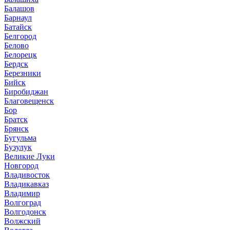
Балашов
Барнаул
Батайск
Белгород
Белово
Белорецк
Бердск
Березники
Бийск
Биробиджан
Благовещенск
Бор
Братск
Брянск
Бугульма
Бузулук
Великие Луки
Новгород
Владивосток
Владикавказ
Владимир
Волгоград
Волгодонск
Волжский