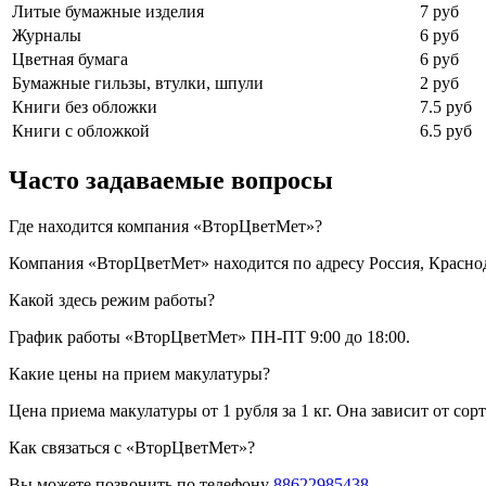
Литые бумажные изделия
7 руб
Журналы
6 руб
Цветная бумага
6 руб
Бумажные гильзы, втулки, шпули
2 руб
Книги без обложки
7.5 руб
Книги с обложкой
6.5 руб
Часто задаваемые вопросы
Где находится компания «ВторЦветМет»?
Компания «ВторЦветМет» находится по адресу Россия, Краснод
Какой здесь режим работы?
График работы «ВторЦветМет» ПН-ПТ 9:00 до 18:00.
Какие цены на прием макулатуры?
Цена приема макулатуры от 1 рубля за 1 кг. Она зависит от сор
Как связаться с «ВторЦветМет»?
Вы можете позвонить по телефону
88622985438
.