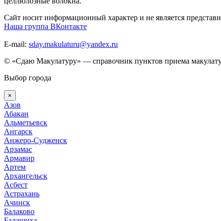
целлюлозные волокна.
Сайт носит информационный характер и не является представи
Наша группа ВКонтакте
E-mail:
sday.makulaturu@yandex.ru
© «Сдаю Макулатуру» — справочник пунктов приема макулату
Выбор города
×
Азов
Абакан
Альметьевск
Ангарск
Анжеро-Судженск
Арзамас
Армавир
Артем
Архангельск
Асбест
Астрахань
Ачинск
Балаково
Балашиха