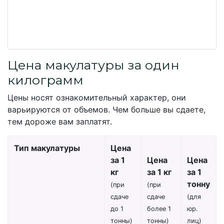
Цена макулатуры за один
килограмм
Цены носят ознакомительный характер, они
варьируются от объемов. Чем больше вы сдаете,
тем дороже вам заплатят.
Тип макулатуры
Цена
за 1
Цена
Цена
кг
за 1 кг
за 1
тонну
(при
(при
сдаче
сдаче
(для
до 1
более 1
юр.
тонны)
тонны)
лиц)