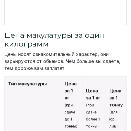
Цена макулатуры за один
килограмм
Цены носят ознакомительный характер, они
варьируются от объемов. Чем больше вы сдаете,
тем дороже вам заплатят.
Тип макулатуры
Цена
за 1
Цена
Цена
кг
за 1 кг
за 1
тонну
(при
(при
сдаче
сдаче
(для
до 1
более 1
юр.
тонны)
тонны)
лиц)