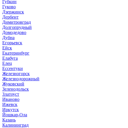
Губкин
Гуково
Дзержинск
Дербент
Димитровград
Долгопрудный
Домодедово
Дубна
Егорьевск
Ейск
Екатеринбург
Елабуга
Елец
Ессентуки
Железногорск
Железнодорожный
Жуковский
Зеленодольск
Златоуст
Иваново
Ижевск
Иркутск
Йошкар-Ола
Казань
Калининград