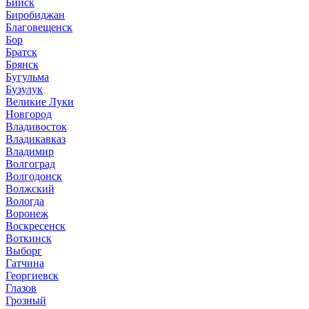
Бийск
Биробиджан
Благовещенск
Бор
Братск
Брянск
Бугульма
Бузулук
Великие Луки
Новгород
Владивосток
Владикавказ
Владимир
Волгоград
Волгодонск
Волжский
Вологда
Воронеж
Воскресенск
Воткинск
Выборг
Гатчина
Георгиевск
Глазов
Грозный