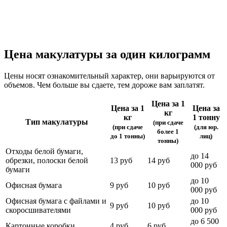
Цена макулатуры за один килограмм
Цены носят ознакомительный характер, они варьируются от
объемов. Чем больше вы сдаете, тем дороже вам заплатят.
Цена за 1
Цена за 1
Цена за
кг
кг
1 тонну
Тип макулатуры
(при сдаче
(при сдаче
(для юр.
более 1
до 1 тонны)
лиц)
тонны)
Отходы белой бумаги,
до 14
обрезки, полоски белой
13 руб
14 руб
000 руб
бумаги
до 10
Офисная бумага
9 руб
10 руб
000 руб
Офисная бумага с файлами и
до 10
9 руб
10 руб
скоросшивателями
000 руб
до 6 500
Картонные коробки
4 руб
6 руб