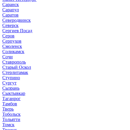
Саранск
Сарапул
Саратов
Северодвинск
Северск
Сергиев Посад
Серов
Серпухов
Смоленск
Соликамск
Сочи
Ставрополь
Старый Оскол
Стерлитамак
Ступино
Сургут
Сызрань
Сыктывкар
Таганрог
Тамбов
Тверь
Тобольск
Тольятти
Томск
Троицк