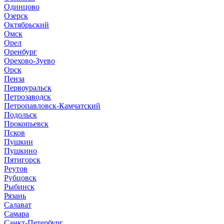
Одинцово
Озерск
Октябрьский
Омск
Орел
Оренбург
Орехово-Зуево
Орск
Пенза
Первоуральск
Петрозаводск
Петропавловск-Камчатский
Подольск
Прокопьевск
Псков
Пушкин
Пушкино
Пятигорск
Реутов
Рубцовск
Рыбинск
Рязань
Салават
Самара
Санкт-Петербург