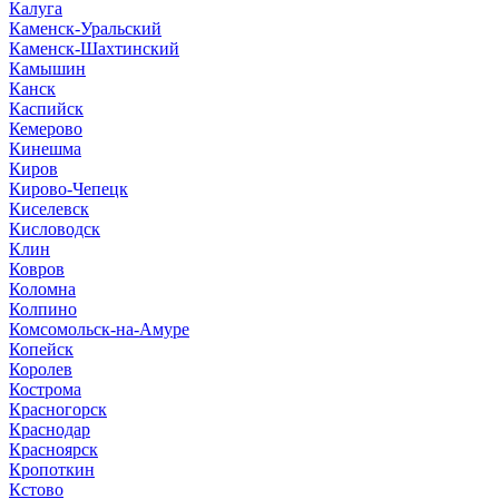
Калуга
Каменск-Уральский
Каменск-Шахтинский
Камышин
Канск
Каспийск
Кемерово
Кинешма
Киров
Кирово-Чепецк
Киселевск
Кисловодск
Клин
Ковров
Коломна
Колпино
Комсомольск-на-Амуре
Копейск
Королев
Кострома
Красногорск
Краснодар
Красноярск
Кропоткин
Кстово