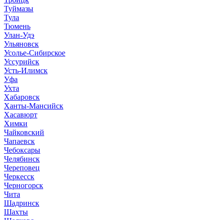
Туймазы
Тула
Тюмень
Улан-Удэ
Ульяновск
Усолье-Сибирское
Уссурийск
Усть-Илимск
Уфа
Ухта
Хабаровск
Ханты-Мансийск
Хасавюрт
Химки
Чайковский
Чапаевск
Чебоксары
Челябинск
Череповец
Черкесск
Черногорск
Чита
Шадринск
Шахты