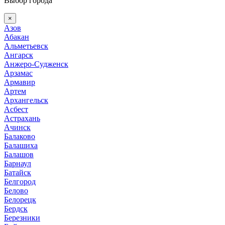
Выбор города
×
Азов
Абакан
Альметьевск
Ангарск
Анжеро-Судженск
Арзамас
Армавир
Артем
Архангельск
Асбест
Астрахань
Ачинск
Балаково
Балашиха
Балашов
Барнаул
Батайск
Белгород
Белово
Белорецк
Бердск
Березники