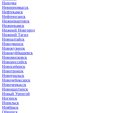
Находка
Невинномысск
Нефтекамск
Нефтеюганск
Нижневартовск
Нижнекамск
Нижний Новгород
Нижний Тагил
Новоалтайск
Новодвинск
Новокузнецк
Новокуйбышевск
Новомосковск
Новороссийск
Новосибирск
Новотроицк
Новоуральск
Новочебоксарск
Новочеркасск
Новошахтинск
Новый Уренгой
Ногинск
Норильск
Ноябрьск
Обнинск