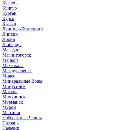
Кузнецк
Кунгур
Курган
Курск
Кызыл
Ленинск-Кузнецкий
Липецк
Лобня
Люберцы
Магадан
Магнитогорск
Майкоп
Махачкала
Междуреченск
Миасс
Минеральные Воды
Минусинск
Москва
Мичуринск
Мурманск
Муром
Мытищи
Набережные Челны
Назрань
Нальчик