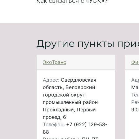
Как связаться с «УСК»?
Другие пункты при
ЭкоТранс
Фи
Адрес:
Свердловская
Ад
область, Белоярский
Ма
городской округ,
Те
промышленный район
Ре
Прохладный, Первый
9:0
проезд, 6
Телефон:
+7 (922) 129-58-
88