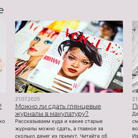
е
21.07.2025
21
?
Можно ли сдать глянцевые
П
журналы в макулатуру?
-
Да
ько
Рассказываем куда и какие старые
см
журналы можно сдать, а главное за
во
сколько денег их примут. Читайте об
Из