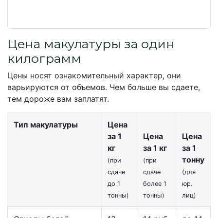
Цена макулатуры за один
килограмм
Цены носят ознакомительный характер, они
варьируются от объемов. Чем больше вы сдаете,
тем дороже вам заплатят.
Тип макулатуры
Цена
за 1
Цена
Цена
кг
за 1 кг
за 1
тонну
(при
(при
сдаче
сдаче
(для
до 1
более 1
юр.
тонны)
тонны)
лиц)