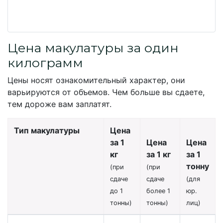
Цена макулатуры за один
килограмм
Цены носят ознакомительный характер, они
варьируются от объемов. Чем больше вы сдаете,
тем дороже вам заплатят.
Тип макулатуры
Цена
за 1
Цена
Цена
кг
за 1 кг
за 1
тонну
(при
(при
сдаче
сдаче
(для
до 1
более 1
юр.
тонны)
тонны)
лиц)