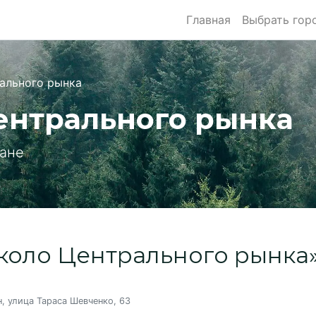
Главная
Выбрать гор
ального рынка
ентрального рынка
кане
коло Центрального рынка
н, улица Тараса Шевченко, 63