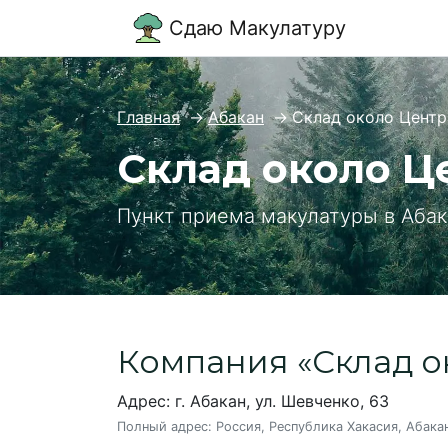
Сдаю Макулатуру
Главная
→
Абакан
→
Склад около Центр
Склад около Ц
Пункт приема макулатуры в Аба
Компания «Склад о
Адрес: г. Абакан, ул. Шевченко, 63
Полный адрес:
Россия, Республика Хакасия, Абака