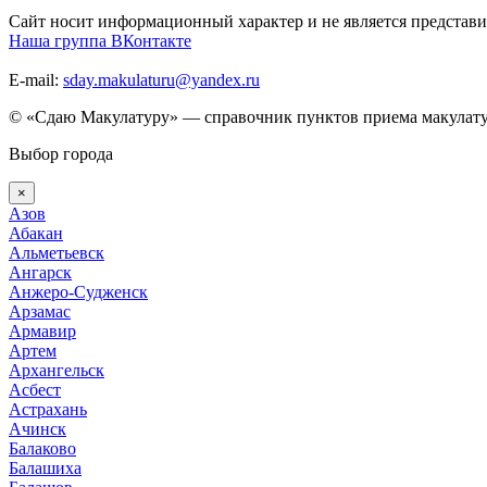
Сайт носит информационный характер и не является представи
Наша группа ВКонтакте
E-mail:
sday.makulaturu@yandex.ru
© «Сдаю Макулатуру» — справочник пунктов приема макулату
Выбор города
×
Азов
Абакан
Альметьевск
Ангарск
Анжеро-Судженск
Арзамас
Армавир
Артем
Архангельск
Асбест
Астрахань
Ачинск
Балаково
Балашиха