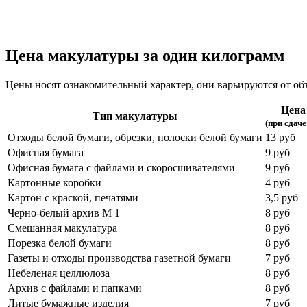
Цена макулатуры за один килограмм
Цены носят ознакомительный характер, они варьируются от объ
Цена 
Тип макулатуры
(при сдаче
Отходы белой бумаги, обрезки, полоски белой бумаги
13 руб
Офисная бумага
9 руб
Офисная бумага с файлами и скоросшивателями
9 руб
Картонные коробки
4 руб
Картон с краской, печатями
3,5 руб
Черно-белый архив М 1
8 руб
Смешанная макулатура
8 руб
Порезка белой бумаги
8 руб
Газеты и отходы производства газетной бумаги
7 руб
Небеленая целлюлоза
8 руб
Архив с файлами и папками
8 руб
Литые бумажные изделия
7 руб