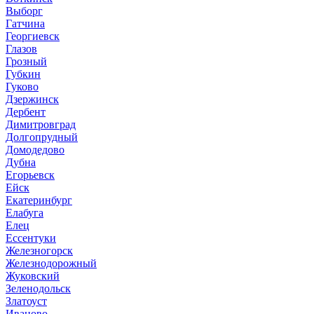
Выборг
Гатчина
Георгиевск
Глазов
Грозный
Губкин
Гуково
Дзержинск
Дербент
Димитровград
Долгопрудный
Домодедово
Дубна
Егорьевск
Ейск
Екатеринбург
Елабуга
Елец
Ессентуки
Железногорск
Железнодорожный
Жуковский
Зеленодольск
Златоуст
Иваново