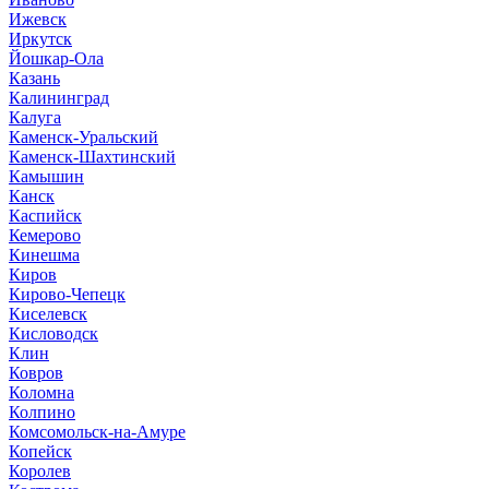
Ижевск
Иркутск
Йошкар-Ола
Казань
Калининград
Калуга
Каменск-Уральский
Каменск-Шахтинский
Камышин
Канск
Каспийск
Кемерово
Кинешма
Киров
Кирово-Чепецк
Киселевск
Кисловодск
Клин
Ковров
Коломна
Колпино
Комсомольск-на-Амуре
Копейск
Королев