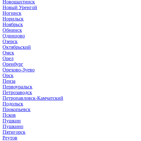
Новошахтинск
Новый Уренгой
Ногинск
Норильск
Ноябрьск
Обнинск
Одинцово
Озерск
Октябрьский
Омск
Орел
Оренбург
Орехово-Зуево
Орск
Пенза
Первоуральск
Петрозаводск
Петропавловск-Камчатский
Подольск
Прокопьевск
Псков
Пушкин
Пушкино
Пятигорск
Реутов