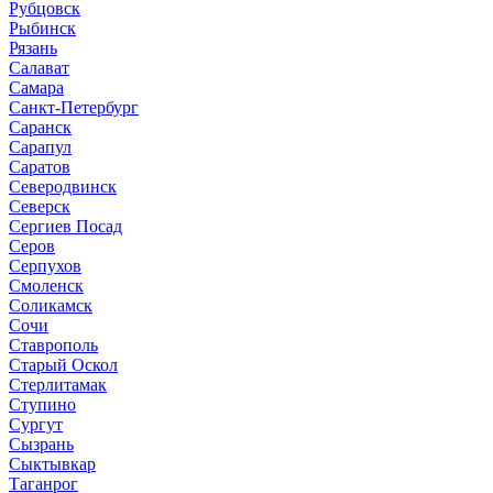
Рубцовск
Рыбинск
Рязань
Салават
Самара
Санкт-Петербург
Саранск
Сарапул
Саратов
Северодвинск
Северск
Сергиев Посад
Серов
Серпухов
Смоленск
Соликамск
Сочи
Ставрополь
Старый Оскол
Стерлитамак
Ступино
Сургут
Сызрань
Сыктывкар
Таганрог