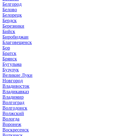
Белгород
Белово
Белорецк
Бердск
Березники
Бийск
Биробиджан
Благовещенск
Бор
Братск
Брянск
Бугульма
Бузулук
Великие Луки
Новгород
Владивосток
Владикавказ
Владимир
Волгоград
Волгодонск
Волжский
Вологда
Воронеж
Воскресенск
Воткинск