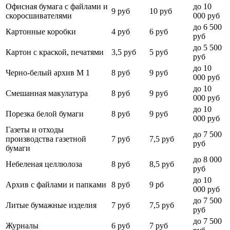
Офисная бумага с файлами и
до 10
9 руб
10 руб
скоросшивателями
000 руб
до 6 500
Картонные коробки
4 руб
6 руб
руб
до 5 500
Картон с краской, печатями
3,5 руб
5 руб
руб
до 10
Черно-белый архив М 1
8 руб
9 руб
000 руб
до 10
Смешанная макулатура
8 руб
9 руб
000 руб
до 10
Порезка белой бумаги
8 руб
9 руб
000 руб
Газеты и отходы
до 7 500
производства газетной
7 руб
7,5 руб
руб
бумаги
до 8 000
Небеленая целлюлоза
8 руб
8,5 руб
руб
до 10
Архив с файлами и папками
8 руб
9 рб
000 руб
до 7 500
Литые бумажные изделия
7 руб
7,5 руб
руб
до 7 500
Журналы
6 руб
7 руб