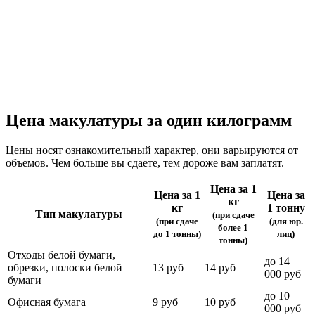
Цена макулатуры за один килограмм
Цены носят ознакомительный характер, они варьируются от
объемов. Чем больше вы сдаете, тем дороже вам заплатят.
Цена за 1
Цена за 1
Цена за
кг
кг
1 тонну
Тип макулатуры
(при сдаче
(при сдаче
(для юр.
более 1
до 1 тонны)
лиц)
тонны)
Отходы белой бумаги,
до 14
обрезки, полоски белой
13 руб
14 руб
000 руб
бумаги
до 10
Офисная бумага
9 руб
10 руб
000 руб