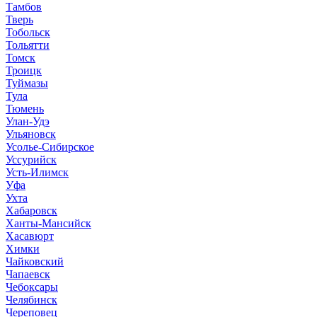
Тамбов
Тверь
Тобольск
Тольятти
Томск
Троицк
Туймазы
Тула
Тюмень
Улан-Удэ
Ульяновск
Усолье-Сибирское
Уссурийск
Усть-Илимск
Уфа
Ухта
Хабаровск
Ханты-Мансийск
Хасавюрт
Химки
Чайковский
Чапаевск
Чебоксары
Челябинск
Череповец