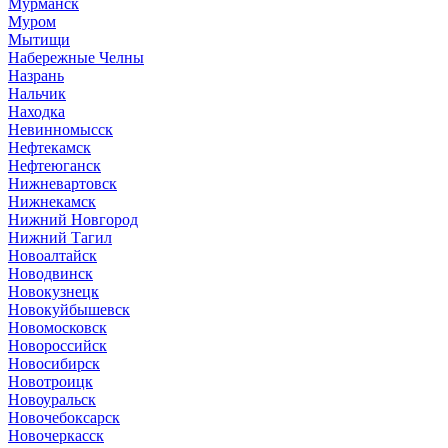
Мурманск
Муром
Мытищи
Набережные Челны
Назрань
Нальчик
Находка
Невинномысск
Нефтекамск
Нефтеюганск
Нижневартовск
Нижнекамск
Нижний Новгород
Нижний Тагил
Новоалтайск
Новодвинск
Новокузнецк
Новокуйбышевск
Новомосковск
Новороссийск
Новосибирск
Новотроицк
Новоуральск
Новочебоксарск
Новочеркасск