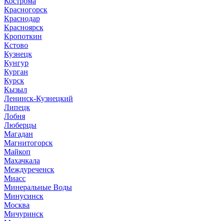
Кострома
Красногорск
Краснодар
Красноярск
Кропоткин
Кстово
Кузнецк
Кунгур
Курган
Курск
Кызыл
Ленинск-Кузнецкий
Липецк
Лобня
Люберцы
Магадан
Магнитогорск
Майкоп
Махачкала
Междуреченск
Миасс
Минеральные Воды
Минусинск
Москва
Мичуринск