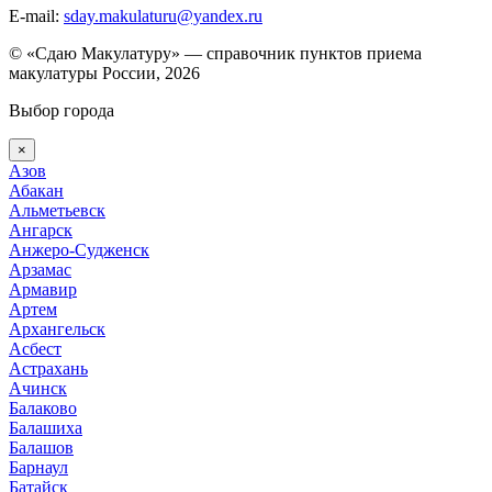
E-mail:
sday.makulaturu@yandex.ru
© «Сдаю Макулатуру» — справочник пунктов приема
макулатуры России, 2026
Выбор города
×
Азов
Абакан
Альметьевск
Ангарск
Анжеро-Судженск
Арзамас
Армавир
Артем
Архангельск
Асбест
Астрахань
Ачинск
Балаково
Балашиха
Балашов
Барнаул
Батайск