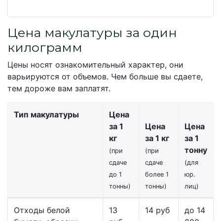
Цена макулатуры за один
килограмм
Цены носят ознакомительный характер, они
варьируются от объемов. Чем больше вы сдаете,
тем дороже вам заплатят.
Тип макулатуры
Цена
за 1
Цена
Цена
кг
за 1 кг
за 1
тонну
(при
(при
сдаче
сдаче
(для
до 1
более 1
юр.
тонны)
тонны)
лиц)
Отходы белой
13
14 руб
до 14