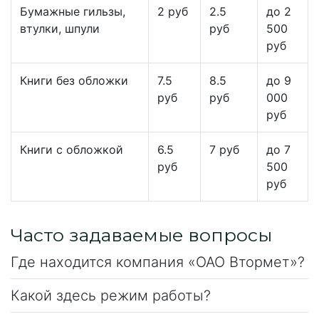
Бумажные гильзы,
2 руб
2.5
до 2
втулки, шпули
руб
500
руб
Книги без обложки
7.5
8.5
до 9
руб
руб
000
руб
Книги с обложкой
6.5
7 руб
до 7
руб
500
руб
Часто задаваемые вопросы
Где находится компания «ОАО Втормет»?
Какой здесь режим работы?