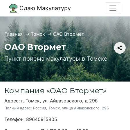
Сдаю Макулатуру
Главная
→
Томск
→
ОАО Втормет
ОАО Втормет
Пункт приема макулатуры в Томске
Компания «ОАО Втормет»
Адрес: г. Томск, ул. Айвазовского, д 29б
Полный адрес:
Россия, Томск, улица Айвазовского, 29Б
Телефон:
89640915805