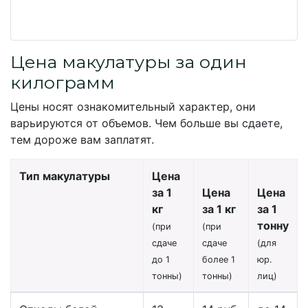
Цена макулатуры за один
килограмм
Цены носят ознакомительный характер, они
варьируются от объемов. Чем больше вы сдаете,
тем дороже вам заплатят.
Тип макулатуры
Цена
за 1
Цена
Цена
кг
за 1 кг
за 1
тонну
(при
(при
сдаче
сдаче
(для
до 1
более 1
юр.
тонны)
тонны)
лиц)