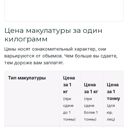
Цена макулатуры за один
килограмм
Цены носят ознакомительный характер, они
варьируются от объемов. Чем больше вы сдаете,
тем дороже вам заплатят.
Тип макулатуры
Цена
за 1
Цена
Цена
кг
за 1 кг
за 1
тонну
(при
(при
сдаче
сдаче
(для
до 1
более 1
юр.
тонны)
тонны)
лиц)