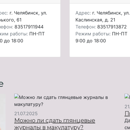
рес:
г. Челябинск, ул.
Адрес:
г. Челябинск, ул.
ького, 61
Каслинская, д. 21
лефон:
83517911944
Телефон:
83517913872
жим работы:
ПН-ПТ
Режим работы:
ПН-ПТ
0 до 18:00
9:00 до 18:00
е
21
П
21.07.2025
Можно ли сдать глянцевые
Да
журналы в макулатуру?
см