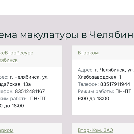
ема макулатуры в Челябин
ксВторРесурс
Вторком
лябинск
Адрес:
г. Челябинск, ул.
рес:
г. Челябинск, ул.
Хлебозаводская, 1
лдайская, 13а
Телефон:
83517911944
лефон:
83512481167
Режим работы:
ПН-ПТ
жим работы:
ПН-ПТ
9:00 до 18:00
0 до 18:00
орком
Втор-Ком, ЗАО