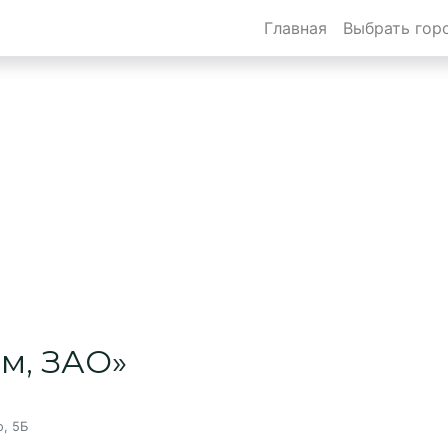
Главная
Выбрать гор
ябинске
м, ЗАО»
о, 5Б