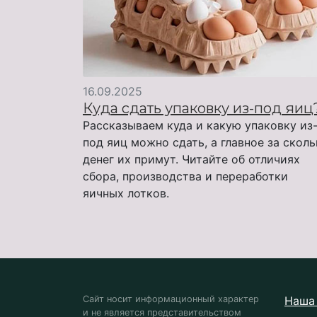
16.09.2025
Куда сдать упаковку из-под яиц
Рассказываем куда и какую упаковку из
под яиц можно сдать, а главное за скол
денег их примут. Читайте об отличиях
сбора, производства и переработки
яичных лотков.
Сайт носит информационный характер
Наша 
и не является представительством