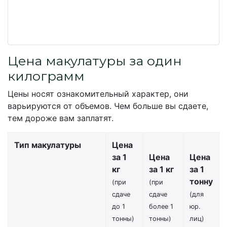
Цена макулатуры за один
килограмм
Цены носят ознакомительный характер, они
варьируются от объемов. Чем больше вы сдаете,
тем дороже вам заплатят.
Тип макулатуры
Цена
за 1
Цена
Цена
кг
за 1 кг
за 1
тонну
(при
(при
сдаче
сдаче
(для
до 1
более 1
юр.
тонны)
тонны)
лиц)